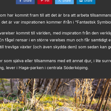
Share
Pin
Share
Share
om har kommit fram till att det är bra att arbeta tillsamman
 det är var inspirationen kommer ifrån i “Fantastisk Symbio
varelser kommit till världen, med inspiration från den verkl
En fågel rensar i en större varelses mun och får samtidigt
m till trevliga växter (och även skydda dem) som sedan kan ge
r som själva eller tillsammans med ett annat djur, i lite surr
g, lever i Haga-parken i centrala Söderköping.