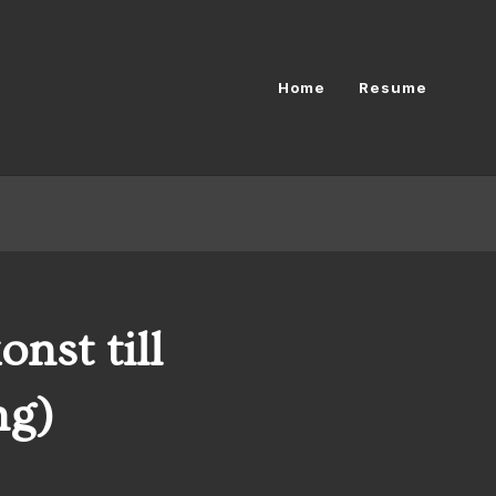
Home
Resume
nst till
ng)