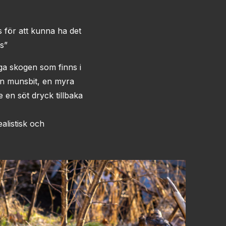
s för att kunna ha det
s”
iga skogen som finns i
 en munsbit, en myra
 en söt dryck tillbaka
ealistisk och